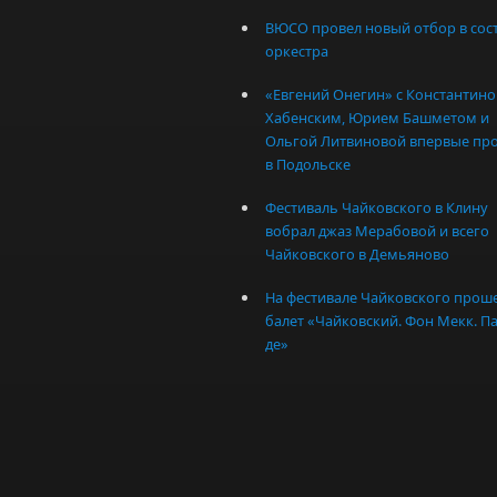
ВЮСО провел новый отбор в сос
оркестра
«Евгений Онегин» с Константин
Хабенским, Юрием Башметом и
Ольгой Литвиновой впервые пр
в Подольске
Фестиваль Чайковского в Клину
вобрал джаз Мерабовой и всего
Чайковского в Демьяново
На фестивале Чайковского прош
балет «Чайковский. Фон Мекк. Па
де»