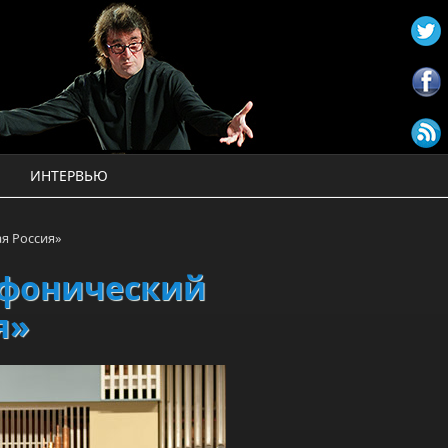
ИНТЕРВЬЮ
я Россия»
мфонический
я»