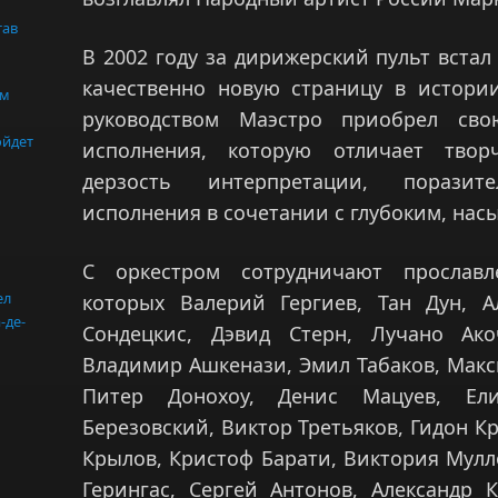
тав
В 2002 году за дирижерский пульт вст
качественно новую страницу в истории
ом
руководством Маэстро приобрел сво
ойдет
исполнения, которую отличает творч
дерзость интерпретации, поразите
исполнения в сочетании с глубоким, на
С оркестром сотрудничают прославл
ел
которых Валерий Гергиев, Тан Дун, А
-де-
Сондецкис, Дэвид Стерн, Лучано Ако
Владимир Ашкенази, Эмил Табаков, Макси
Питер Донохоу, Денис Мацуев, Ели
Березовский, Виктор Третьяков, Гидон К
Крылов, Кристоф Барати, Виктория Мулло
Герингас, Сергей Антонов, Александр 