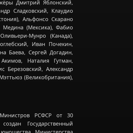
ижёры Дмитрий Яблонский,
андр Сладковский, Клаудио
стония), Альфонсо Скарано
с Медина (Мексика), Фабио
Оливьери-Мунро (Канада),
оглебский, Иван Почекин,
на Баева, Сергей Догадин,
 Акимов, Наталия Гутман,
ис Березовский, Александр
Мэттьюз (Великобритания),
 Министров РСФСР от 30
оздан Государственный
 юношества Министерства