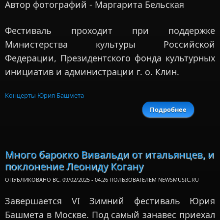
Автор фотографий - Маргарита Бельская
Фестиваль проходит при поддержке
Министерства культуры Российской
Федерации, Президентского фонда культурных
инициатив и администрации г. о. Клин.
Концерты Юрия Башмета
Подробнее
Междуна
фес
искусс
Чайк
Много барокко Вивальди от итальянцев, и
от
поклонение Леониду Когану
ОПУБЛИКОВАНО ВС, 09/02/2025 - 04:26 ПОЛЬЗОВАТЕЛЕМ
NEWSMUSIC.RU
Завершается VI Зимний фестиваль Юрия
Башмета в Москве. Под самый занавес приехал