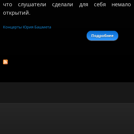
что слушатели сделали для себя немало
открытий.
Концерты Юрия Башмета
Подробнее
о Мн
баро
Виваль
итальянц
поклоне
Леони
Ког