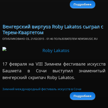
Подробнее
о В Соч
открылс
XI Зимни
фестивал
искусст
Венгерский виртуоз Roby Lakatos сыграл с
Юри
Терем-Квартетом
Башмет
ОПУБЛИКОВАНО СБ, 21/02/2015 - 01:46 ПОЛЬЗОВАТЕЛЕМ
NEWSMUSIC.RU
17 февраля на VIII Зимнем фестивале искусств
Башмета в Сочи выступил знаменитый
венгерский скрипач Roby Lakatos.
Зимний международный фестиваль искусств в Сочи
Подробнее
Венгерск
вирту