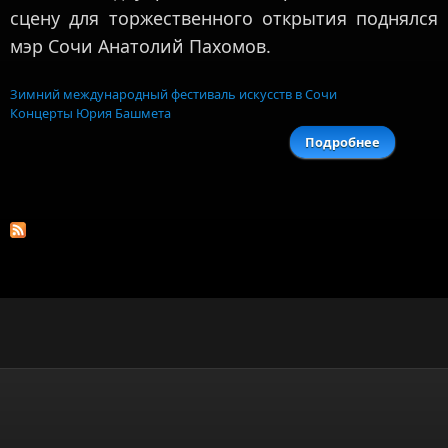
сцену для торжественного открытия поднялся
мэр Сочи Анатолий Пахомов.
Зимний международный фестиваль искусств в Сочи
Концерты Юрия Башмета
Подробнее
о Фести
Башме
олимпий
Сочи нач
с сюрпр