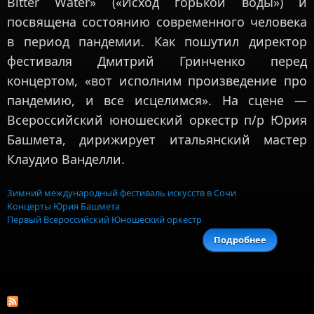
Bitter Water» («Исход горькой воды») и
посвящена состоянию современного человека
в период пандемии. Как пошутил директор
фестиваля Дмитрий Гринченко перед
концертом, «вот исполним произведение про
пандемию, и все исцелимся». На сцене —
Всероссийский юношеский оркестр п/р Юрия
Башмета, дирижирует итальянский мастер
Клаудио Ванделли.
Зимний международный фестиваль искусств в Сочи
Концерты Юрия Башмета
Первый Всероссийский Юношеский оркестр
Подробнее
о Зим
фестивал
С
заверши
премьера
метало