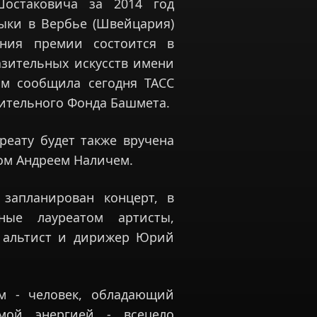
остаковича за 2014 год
зыки в Вербье (Швейцария)
ения премии состоится в
азительных искусств имени
ом сообщила сегодня ТАСС
ительного Фонда Башмета.
реату будет также вручена
ром Андреем Наличем.
запланирован концерт, в
ные лауреатом артисты,
, альтист и дирижер Юрий
м - человек, обладающий
мой энергией - всецело