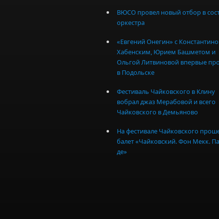
ВЮСО провел новый отбор в сос
оркестра
«Евгений Онегин» с Константин
Хабенским, Юрием Башметом и
Ольгой Литвиновой впервые пр
в Подольске
Фестиваль Чайковского в Клину
вобрал джаз Мерабовой и всего
Чайковского в Демьяново
На фестивале Чайковского прош
балет «Чайковский. Фон Мекк. Па
де»