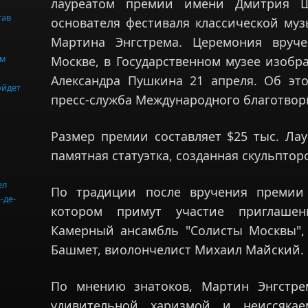
лауреатом премии имени Дмитрия Ш
тав
основателя фестиваля классической му
Мартина Энгстрема. Церемония вруч
ом
Москве, в Государственном музее изобр
Александра Пушкина 21 апреля. Об эт
ойдет
пресс-служба Международного благотвор
Размер премии составляет $25 тыс. Лау
памятная статуэтка, созданная скульпто
ел
По традиции после вручения премии 
-де-
котором примут участие приглашен
Камерный ансамбль "Солисты Москвы"
Башмет, виолончелист Михаил Майский.
По мнению знатоков, Мартин Энгстре
удивительной харизмой и неиссякае