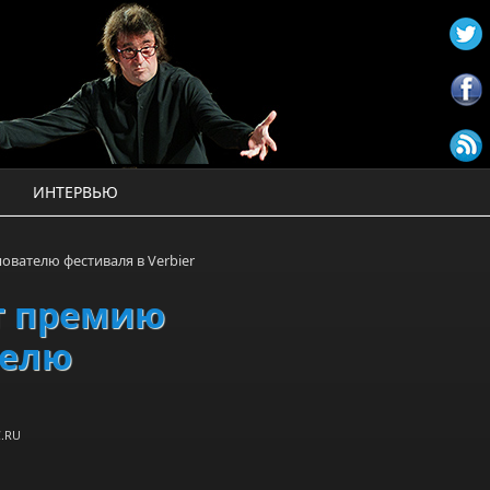
ИНТЕРВЬЮ
вателю фестиваля в Verbier
т премию
телю
.RU