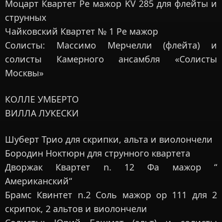
Моцарт Квартет Ре мажор KV 285 для флейты и
струнных
Чайковский Квартет № 1 Ре мажор
Солисты: Массимо Мерчелли (флейта) и
солисты Камерного ансамбля «Солисты
Москвы»
КОЛЛЕ УМБЕРТО
ВИЛЛА ЛУКЕСКИ
Шуберт Трио для скрипки, альта и виолончели
Бородин Ноктюрн для струнного квартета
Дворжак Квартет n. 12 Фа мажор “
Американский“
Брамс Квинтет n.2 Соль мажор op 111 для 2
скрипок, 2 альтов и виолончели