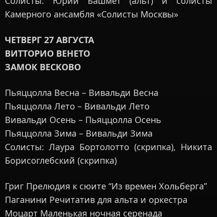
Солисты: Юрий Башмет (альт) и солисты
Камерного ансамбля «Солисты Москвы»
ЧЕТВЕРГ 27 АВГУСТА
ВИТТОРИО ВЕНЕТО
ЗАМОК ВЕСКОВО
Пьяццолла Весна – Вивальди Весна
Пьяццолла Лето – Вивальди Лето
Вивальди Осень – Пьяццолла Осень
Пьяццолла Зима – Вивальди Зима
Солисты: Лаура Бортолотто (скрипка), Никита
Борисоглебский (скрипка)
Григ Прелюдия к сюите “Из времен Хольберга”
Паганини Речитатив для альта и оркестра
Моцарт Маленькая ночная серенада