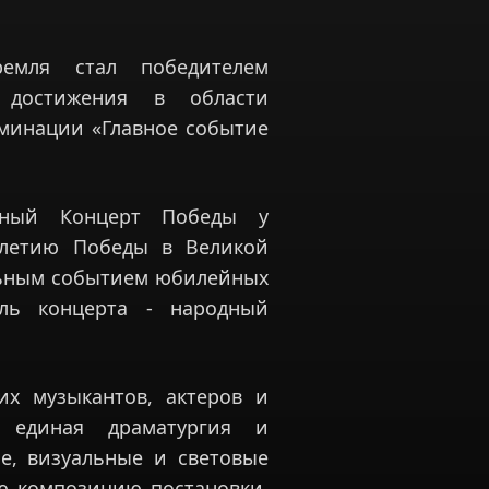
емля стал победителем
достижения в области
оминации «Главное событие
зный Концерт Победы у
-летию Победы в Великой
льным событием юбилейных
ель концерта - народный
их музыкантов, актеров и
а единая драматургия и
е, визуальные и световые
ую композицию постановки,