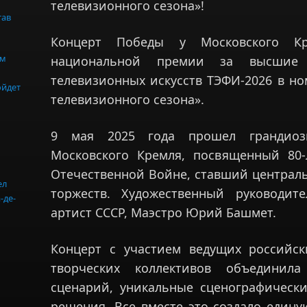
телевизионного сезона»!
тав
Концерт Победы у Московского Кр
ом
национальной премии за высшие 
телевизионных искусств ТЭФИ-2026 в н
ойдет
телевизионного сезона».
9 мая 2025 года прошел грандио
Московского Кремля, посвященный 80
Отечественной Войне, ставший центра
ел
торжеств. Художественный руководит
-де-
артист СССР, Маэстро Юрий Башмет.
Концерт с участием ведущих российск
творческих коллективов объединил
сценарий, уникальные сценографически
решения. Все вместе это создало един