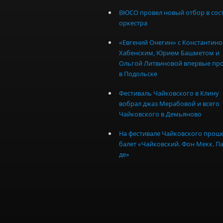
ВЮСО провел новый отбор в сос
оркестра
«Евгений Онегин» с Константин
Хабенским, Юрием Башметом и
Ольгой Литвиновой впервые пр
в Подольске
Фестиваль Чайковского в Клину
вобрал джаз Мерабовой и всего
Чайковского в Демьяново
На фестивале Чайковского прош
балет «Чайковский. Фон Мекк. Па
де»