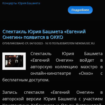
Концерты Юрия Башмета
Подробнее
о Юрий
огра
«Ленингр
симфо
день р
Спектакль Юрия Башмета «Евгений
Онегин» появится в OKKO
ОПУБЛИКОВАНО СР, 04/10/2023 - 16:10 ПОЛЬЗОВАТЕЛЕМ
NEWSMUSIC.RU
Спектакль Юрия Башмета
«Евгений Онегин» войдет в
авторскую коллекцию маэстро в
онлайн-кинотеатре «Окко» с
бесплатным доступом.
Запись спектакля «Евгений Онегин» в
авторской версии Юрия Башмета с участием