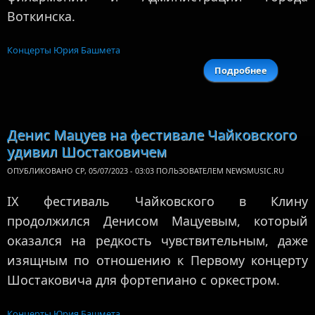
Воткинска.
Концерты Юрия Башмета
Подробнее
Спектакл
Юри
Башмет
«Евгени
Денис Мацуев на фестивале Чайковского
Онегин
удивил Шостаковичем
появитс
в OKK
ОПУБЛИКОВАНО СР, 05/07/2023 - 03:03 ПОЛЬЗОВАТЕЛЕМ
NEWSMUSIC.RU
IX фестиваль Чайковского в Клину
продолжился Денисом Мацуевым, который
оказался на редкость чувствительным, даже
изящным по отношению к Первому концерту
Шостаковича для фортепиано с оркестром.
Концерты Юрия Башмета