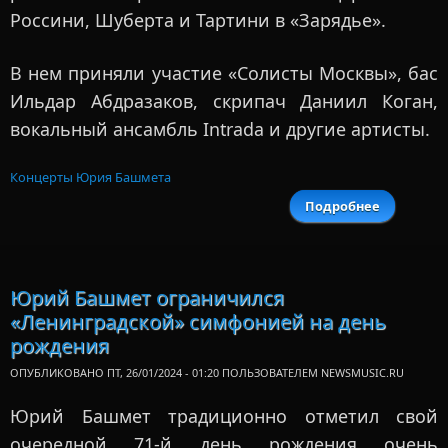
Россини, Шуберта и Тартини в «Зарядье».
В нем приняли участие «Солисты Москвы», бас
Ильдар Абдразаков, скрипач Даниил Коган,
вокальный ансамбль Intrada и другие артисты.
Концерты Юрия Башмета
Подробнее
о 
романтик
до месс
Юри
Башме
Юрий Башмет ограничился
заверши
«Ленинградской» симфонией на день
фестивал
в Москв
рождения
ОПУБЛИКОВАНО ПТ, 26/01/2024 - 01:20 ПОЛЬЗОВАТЕЛЕМ
NEWSMUSIC.RU
Юрий Башмет традиционно отметил свой
очередной 71-й день рождения очень