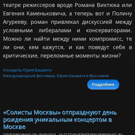
театре режиссеров вроде Романа Виктюка или
Евгения Каменьковича, а теперь вот и Полину
Агурееву, роман привлекал дискуссией между
условными либералами и консерваторами.
Можно ли найти между ними компромисс, те
ли они, кем кажутся, и как поведут себя в
критические, переломные моменты жизни?
Концерты Юрия Башмета
Международный фестиваль Юрия Башмета в Ярославле
Подробнее
«Соборян
с участи
ансамб
«Солис
«Солисты Москвы» отпразднуют день
Москв
рождения уникальным концертом в
прошли
Ярослав
Москве
ОПУБЛИКОВАНО ПН, 06/05/2024 - 16:47 ПОЛЬЗОВАТЕЛЕМ
NEWSMUSIC.RU