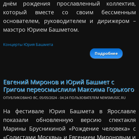
днём рождения прославленный коллектив,
который вместе со своим бессменным
основателем, руководителем и дирижером –
маэстро Юрием Башметом.
Концерты Юрия Башмета
Подробнее
о «Соли
Моск
отпраздн
д
рожде
Евгений Миронов и Юрий Башмет с
уникаль
Григом переосмыслили Максима Горького
концерто
Мос
ОПУБЛИКОВАНО ВС, 05/05/2024 - 04:24 ПОЛЬЗОВАТЕЛЕМ
NEWSMUSIC.RU
На фестивале Юрия Башмета в Ярославле
показали обновленную версию спектакля
Марины Брусникиной «Рождение человека» с
«Солистами Москвы» и Евгением Мироновым и