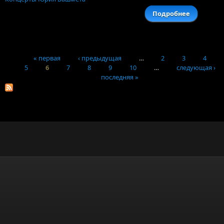
Подробнее
о 
Мацу
фест
Чайков
у
« первая
‹ предыдущая
…
2
3
4
Шостако
5
6
7
8
9
10
…
следующая ›
Страницы
последняя »