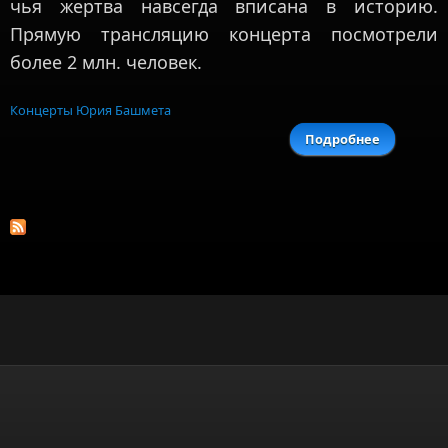
чья жертва навсегда вписана в историю.
Прямую трансляцию концерта посмотрели
более 2 млн. человек.
Концерты Юрия Башмета
Подробнее
о Миров
премье
«Реквие
незабыты
Валер
Вороно