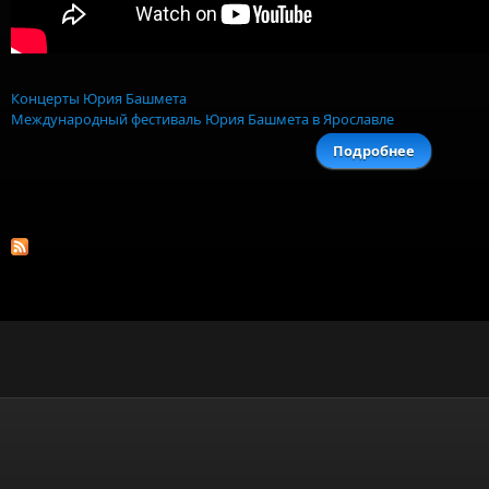
Концерты Юрия Башмета
Международный фестиваль Юрия Башмета в Ярославле
Подробнее
о Н
закрыти
фестивал
Башмета 
Ярославл
сыграл
Badura 
Keleme