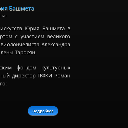
рия Башмета
C.RU
 искусств Юрия Башмета в
ртом с участием великого
 виолончелиста Александра
Елены Таросян.
тским фондом культурных
ьный директор ПФКИ Роман
го:
Подробнее
о Витторио Григоло спас фестиваль
Юрия Башмета