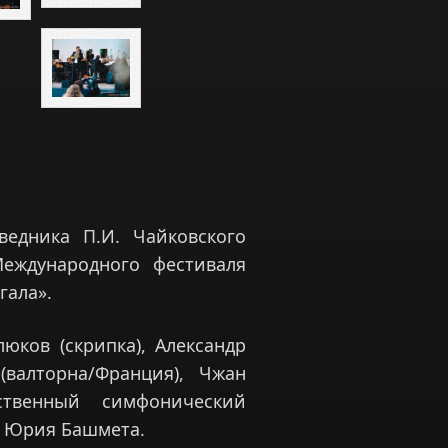
ведника П.И. Чайковского
Международного фестиваля
гала».
юков (скрипка), Александр
(валторна/Франция), Чжан
ственный симфонический
м Юрия Башмета.