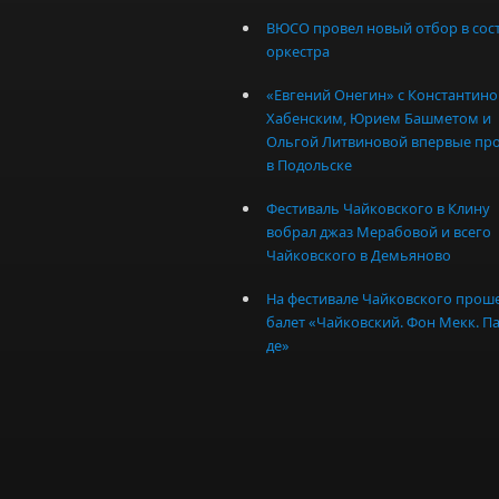
ВЮСО провел новый отбор в сос
оркестра
«Евгений Онегин» с Константин
Хабенским, Юрием Башметом и
Ольгой Литвиновой впервые пр
в Подольске
Фестиваль Чайковского в Клину
вобрал джаз Мерабовой и всего
Чайковского в Демьяново
На фестивале Чайковского прош
балет «Чайковский. Фон Мекк. Па
де»