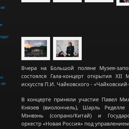
тав
ом
ойдет
Вчера на Большой поляне Музея-запо
состоялся Гала-концерт открытия XII 
ел
искусств П.И. Чайковского - «Чайковский-
-де-
В концерте приняли участие Павел Мил
Князев (виолончель), Шарль Ределле 
Мэнвэнь (сопрано/Китай) и Государ
оркестр «Новая Россия» под управление