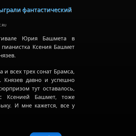
сыграли фантастический
C.RU
стивале Юрия Башмета в
 пианистка Ксения Башмет
нязев.
 и всех трех сонат Брамса,
. Князев давно и успешно
сюрпризом тут оставалось,
с Ксенией Башмет, тоже
ку. И мне кажется, все у