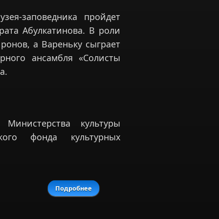
зея-заповедника пройдет
рата Абулкатинова. В роли
ронов, а Вареньку сыграет
рного ансамбля «Солисты
а.
 Министерства культуры
ского фонда культурных
Подробнее
о XII Международный фестиваль
искусств П.И. Чайковского открылся