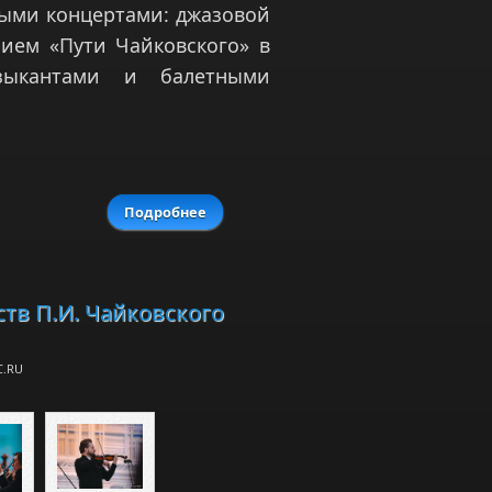
выми концертами: джазовой
ием «Пути Чайковского» в
зыкантами и балетными
Подробнее
о Фестиваль Чайковского в Клину
вобрал джаз Мерабовой и всего
Чайковского в Демьяново
тв П.И. Чайковского
C.RU