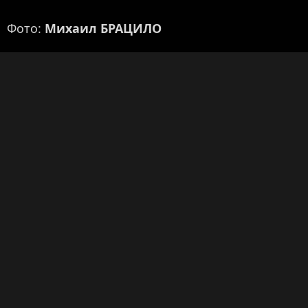
Фото:
Михаил БРАЦИЛО
Оркестр Санкт-Петербургской филармонии
Николай Алексеев
Поделиться!