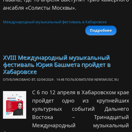
ансабля «Солисты Москвы».
Международный музыкальный фестиваль в Хабаровске
Подробнее
о Фестив
Ю
Башмет
Хабаровс
к
XVIII Международный музыкальный
пройдет 
фестиваль Юрия Башмета пройдет в
Хабаровске
ОПУБЛИКОВАНО ВТ, 02/04/2024 - 14:48 ПОЛЬЗОВАТЕЛЕМ
NEWSMUSIC.RU
С 6 по 12 апреля в Хабаровском крае
пройдет одно из крупнейших
культурных событий Дальнего
Востока – Тринадцатый
Международный музыкальный