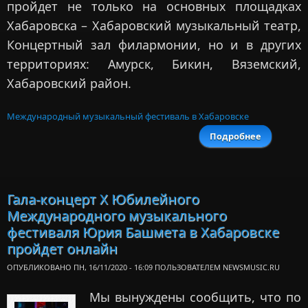
пройдет не только на основных площадках
Хабаровска – Хабаровский музыкальный театр,
Концертный зал филармонии, но и в других
территориях: Амурск, Бикин, Вяземский,
Хабаровский район.
Международный музыкальный фестиваль в Хабаровске
Подробнее
Юбилей
фести
Ю
Башм
Гала-концерт X Юбилейного
пройд
Международного музыкального
город
с
фестиваля Юрия Башмета в Хабаровске
Хабаровс
пройдет онлайн
ОПУБЛИКОВАНО ПН, 16/11/2020 - 16:09 ПОЛЬЗОВАТЕЛЕМ
NEWSMUSIC.RU
Мы вынуждены сообщить, что по