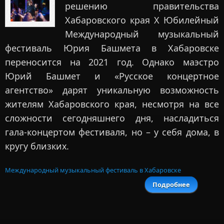
решению правительства
Хабаровского края X Юбилейный
Международный музыкальный
фестиваль Юрия Башмета в Хабаровске
переносится на 2021 год. Однако маэстро
Юрий Башмет и «Русское концертное
агентство» дарят уникальную возможность
жителям Хабаровского края, несмотря на все
сложности сегодняшнего дня, насладиться
гала-концертом фестиваля, но – у себя дома, в
кругу близких.
Международный музыкальный фестиваль в Хабаровске
Подробнее
о Гала-к
Юбил
Междунар
музык
фестива