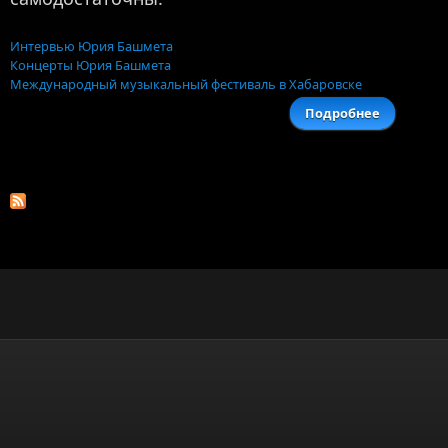
Интервью Юрия Башмета
Концерты Юрия Башмета
Международный музыкальный фестиваль в Хабаровске
Подробнее
Междуна
музык
фестив
руково
Юрия Б
отк
Хаба