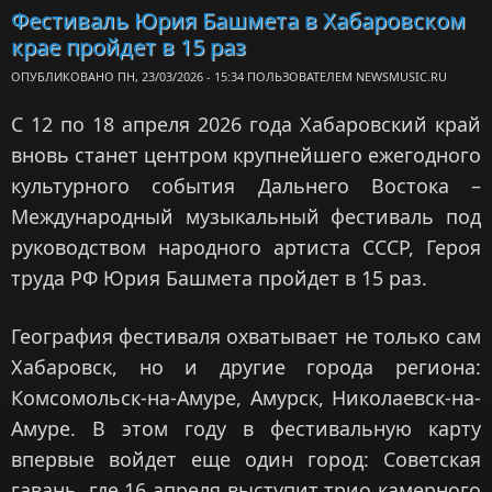
юбилей
Фестиваль Юрия Башмета в Хабаровском
Междунар
крае пройдет в 15 раз
музык
фест
ОПУБЛИКОВАНО ПН, 23/03/2026 - 15:34 ПОЛЬЗОВАТЕЛЕМ
NEWSMUSIC.RU
Хаб
С 12 по 18 апреля 2026 года Хабаровский край
вновь станет центром крупнейшего ежегодного
культурного события Дальнего Востока –
Международный музыкальный фестиваль под
руководством народного артиста СССР, Героя
труда РФ Юрия Башмета пройдет в 15 раз.
География фестиваля охватывает не только сам
Хабаровск, но и другие города региона:
Комсомольск-на-Амуре, Амурск, Николаевск-на-
Амуре. В этом году в фестивальную карту
впервые войдет еще один город: Советская
гавань, где 16 апреля выступит трио камерного