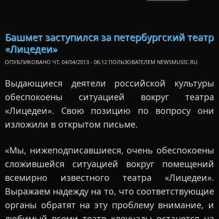
распи
Фест
Башм
Ярославле
Башмет заступился за петербургский театр
«Лицедеи»
ОПУБЛИКОВАНО ЧТ, 04/04/2013 - 06:12 ПОЛЬЗОВАТЕЛЕМ
NEWSMUSIC.RU
Выдающиеся деятели российской культуры
обеспокоены ситуацией вокруг театра
«Лицедеи». Свою позицию по вопросу они
изложили в открытом письме.
«Мы, нижеподписавшиеся, очень обеспокоены
сложившейся ситуацией вокруг помещений
всемирно известного театра «Лицедеи».
Выражаем надежду на то, что соответствующие
органы обратят на эту проблему внимание, и
любимый всеми театр клоунады останется на