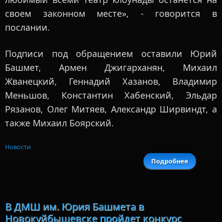
своем законном месте», - говорится в
послании.
Подписи под обращением оставили Юрий
Башмет, Армен Джигарханян, Михаил
Жванецкий, Геннадий Хазанов, Владимир
Меньшов, Константин Хабенский, Эльдар
Рязанов, Олег Митяев, Александр Ширвиндт, а
также Михаил Боярский.
Новости
Подробнее
о Б
заступил
петербур
«Лице
В ДМШ им. Юрия Башмета в
Новокуйбышевске пройдет конкурс