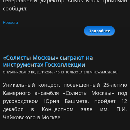
Генеральный директор AfiRus Марк Гройсман
сообщил:
Новости
Подробнее
о
Башмет
артистич
дирек
«Солисты Москвы» сыграют на
«Резид
инструментах Госколлекции
композит
ОПУБЛИКОВАНО ВС, 20/11/2016 - 16:13 ПОЛЬЗОВАТЕЛЕМ
NEWSMUSIC.RU
Уникальный концерт, посвященный 25-летию
Камерного ансамбля «Солисты Москвы» под
руководством Юрия Башмета, пройдет 12
декабря в Концертном зале им. П.И.
Чайковского в Москве.