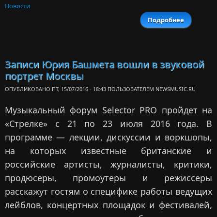
Новости
Подробнее
о Башмет
Михалк
прос
сохрани
заповедн
Записи Юрия Башмета вошли в звуковой
земли
портрет Москвы
пой
Москв
ОПУБЛИКОВАНО ПТ, 15/07/2016 - 18:43 ПОЛЬЗОВАТЕЛЕМ
NEWSMUSIC.RU
ре
Музыкальный форум Selector PRO пройдет на
«Стрелке» с 21 по 23 июля 2016 года. В
программе — лекции, дискуссии и воркшопы,
на которых известные британские и
российские артисты, журналисты, критики,
продюсеры, промоутеры и режиссеры
расскажут гостям о специфике работы ведущих
лейблов, концертных площадок и фестивалей,