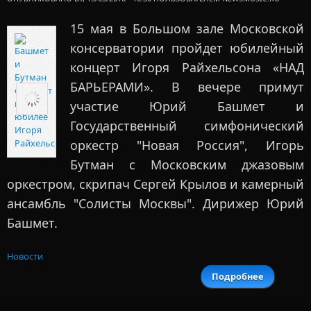
15 мая в Большом зале Московской
консерватории пройдет юбилейный
концерт Игоря Райхельсона «НАД
БАРЬЕРАМИ». В вечере примут
участие Юрий Башмет и
Государственный симфонический
оркестр "Новая Россия", Игорь
Бутман c Московским джазовым
оркестром, скрипач Сергей Крылов и камерный
ансамбль "Солисты Москвы". Дирижер Юрий
Башмет.
Новости
Подробнее
о Башме
Бут
сыграют