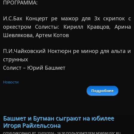
ПРОГРАММА:
И.С.Бах Концерт ре мажор для 3х скрипок с
оркестром Солисты: Кирилл Кравцов, Арина
Шевлякова, Артем Котов
П.И.Чайковский Ноктюрн ре минор для альта и
струнных
Солист – Юрий Башмет
Новости
Подробнее
о Гал
концер
фестивал
«Дорогам
Просекко
Башмет и Бутман сыграют на юбилее
пройдет
Игоря Райхельсона
Москв
ОПУБЛИКОВАНО ВТ, 15/03/2016 - 16:30 ПОЛЬЗОВАТЕЛЕМ
NEWSMUSIC.RU