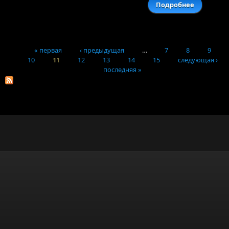
Подробнее
о Юри
Башмета 
Диано
Арбенино
покажу
« первая
‹ предыдущая
…
7
8
9
н
10
11
12
13
14
15
следующая ›
Страницы
«Россия-1
последняя »