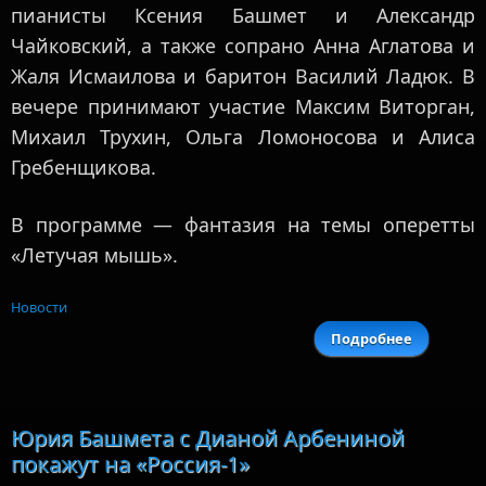
пианисты Ксения Башмет и Александр
Чайковский, а также сопрано Анна Аглатова и
Жаля Исмаилова и баритон Василий Ладюк. В
вечере принимают участие Максим Виторган,
Михаил Трухин, Ольга Ломоносова и Алиса
Гребенщикова.
В программе — фантазия на темы оперетты
«Летучая мышь».
Новости
Подробнее
Новогодн
конце
Башмета
друзья
Юрия Башмета с Дианой Арбениной
пройдет 
покажут на «Россия-1»
декабря
К